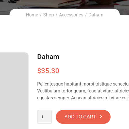
Home
Shop
Accessories
Daham
Daham
$
35.30
Pellentesque habitant morbi tristique senect
Vestibulum tortor quam, feugiat vitae, ultrici
egestas semper. Aenean ultricies mi vitae est.
ADD TO CART