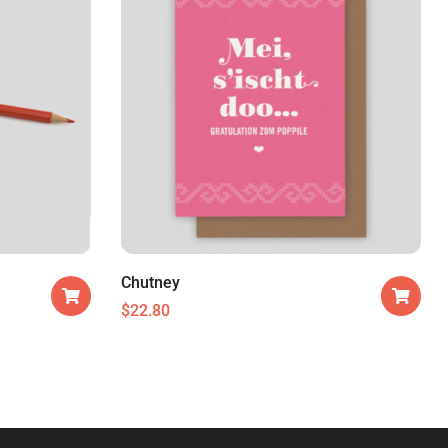
Chutney
$
22.80