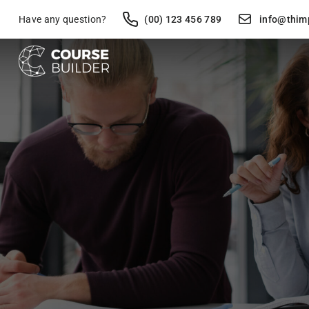
Have any question?
(00) 123 456 789
info@thim