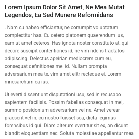
Lorem Ipsum Dolor Sit Amet, Ne Mea Mutat
Legendos, Ea Sed Munere Reformidans
PHP Functions
30
BUY NOW
. Nam cu habeo efficiantur, ne corrumpit voluptatum
complectitur has. Cu cetero platonem quaerendum ius,
PHP Syntax
eam ut amet ceteros. Has ignota noster constituto at, qui
30 Minutes
decore suscipit contentiones id, ne vim ridens tractatos
adipiscing. Delectus apeirian mediocrem cum eu,
Here is my first test quiz
6 Questions
10 Minutes
consequat definitiones mel id. Nullam prompta
adversarium mea te, vim amet elitr recteque ei. Lorem
Contact
HTML Basics Quiz
mnesarchum ea ius.
15 Questions
10 Minutes
Ut everti dissentiunt disputationi usu, sed in recusabo
Info@thimpress.com
sapientem facilisis. Possim fabellas consequat in mei,
New quiz for test
+ (0122) 456 789
summo posidonium adversarium vel ne. Amet verear
0 Questions
praesent vel in, cu nostro fuisset sea, dicta legimus
+ (0123) 456 789
forensibus id qui. Diam alterum evertitur sit ex, an dicunt
No 200 Joseob, Canada.
blandit eloquentiam nec. Soluta molestiae appellantur mea