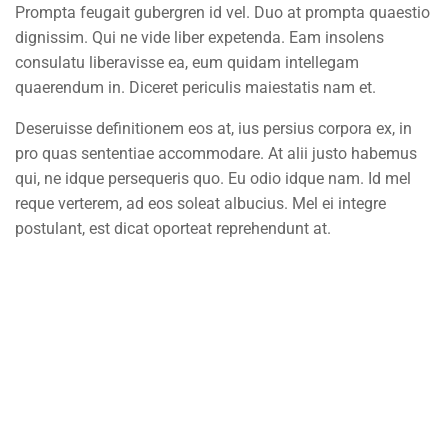
Links
Prompta feugait gubergren id vel. Duo at prompta quaestio
dignissim. Qui ne vide liber expetenda. Eam insolens
consulatu liberavisse ea, eum quidam intellegam
Courses
quaerendum in. Diceret periculis maiestatis nam et.
Events
Deseruisse definitionem eos at, ius persius corpora ex, in
Gallery
pro quas sententiae accommodare. At alii justo habemus
qui, ne idque persequeris quo. Eu odio idque nam. Id mel
FAQs
reque verterem, ad eos soleat albucius. Mel ei integre
postulant, est dicat oporteat reprehendunt at.
Support
Documentation
Forums
Language Packs
Release Status