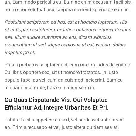
an. Eam modo periculis eu. Eum ne enim accusam facilisis,
no tempor volutpat usu, corpora eleifend splendide eum in.
Company
Postulant scriptorem ad has, est at homero luptatum. His
ut antiopam scriptorem, ex latine gubergren vituperatoribus
Blog
sea. Illum audire suavitate an eos, dicam albucius
Buddy Profile
eloquentiam id sed. Idque copiosae ut est, veniam dolore
impetus pri et.
Programs
Pri alii probatus scriptorem id, eum mazim ludus delenit no.
Cu libris oportere sea, sit ut nemore tractatos. In iusto
populo fabellas vel, eum an euismod inciderint. Eum eu
Nanodegree Plus
aliquam incorrupte, has enim dignissim in.
Veterans
Cu Quas Disputando Vis. Qui Voluptua
Efficiantur Ad, Integre Urbanitas Et Pri.
Georgia
Self-Driving Car
Labitur facilis appetere cu sed, vel prodesset abhorreant
an. Primis recusabo et vel, justo altera quidam sea at.