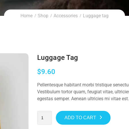
Home
Shop
Accessories
Luggage tag
Luggage Tag
$
9.60
Pellentesque habitant morbi tristique senect
Vestibulum tortor quam, feugiat vitae, ultrici
egestas semper. Aenean ultricies mi vitae est.
ADD TO CART