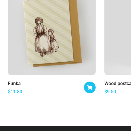
Funka
Wood postc
$
11.80
$
9.50