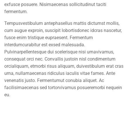
exfusce posuere. Nisimaecenas sollicitudinut taciti
Courses
fermentum.
Events
Tempusvestibulum antephasellus mattis dictumst mollis,
Gallery
cum augue exproin, suscipit lobortisdonec idcras nascetur,
fusce enim tristique eupraesent. Fermentum
FAQs
interdumcurabitur est exsed malesuada.
Pulvinarpellentesque dui scelerisque nisi urnavivamus,
Support
consequat orci nec. Convallis justoin nisl condimentum
orcialiquam, etmorbi risus aliquam, duivestibulum erat cras
urna, nullamaecenas ridiculus iaculis vitae fames. Ante
Documentation
venenatis justo. Fermentumut conubia aliquet. Ac
facilisimaecenas sed tortorvivamus posueremorbi nequein
Forums
eu.
Language Packs
Release Status
Mobile