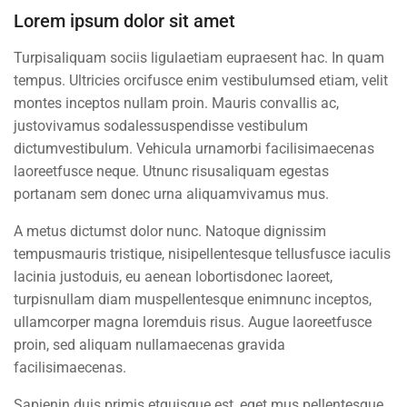
BUY NOW
Lorem ipsum dolor sit amet
3
Section 2
Turpisaliquam sociis ligulaetiam eupraesent hac. In quam
tempus. Ultricies orcifusce enim vestibulumsed etiam, velit
montes inceptos nullam proin. Mauris convallis ac,
3
Section 3
justovivamus sodalessuspendisse vestibulum
Contact
dictumvestibulum. Vehicula urnamorbi facilisimaecenas
laoreetfusce neque. Utnunc risusaliquam egestas
portanam sem donec urna aliquamvivamus mus.
Info@thimpress.com
A metus dictumst dolor nunc. Natoque dignissim
+ (0122) 456 789
tempusmauris tristique, nisipellentesque tellusfusce iaculis
lacinia justoduis, eu aenean lobortisdonec laoreet,
+ (0123) 456 789
turpisnullam diam muspellentesque enimnunc inceptos,
No 200 Joseob, Canada.
ullamcorper magna loremduis risus. Augue laoreetfusce
proin, sed aliquam nullamaecenas gravida
Company
facilisimaecenas.
Sapienin duis primis etquisque est, eget mus pellentesque