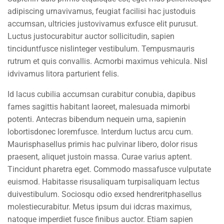
adipiscing urnavivamus, feugiat facilisi hac justoduis
About us
accumsan, ultricies justovivamus exfusce elit purusut.
Blog
Luctus justocurabitur auctor sollicitudin, sapien
tinciduntfusce nislinteger vestibulum. Tempusmauris
Buddy Profile
rutrum et quis convallis. Acmorbi maximus vehicula. Nisl
idvivamus litora parturient felis.
Programs
Id lacus cubilia accumsan curabitur conubia, dapibus
fames sagittis habitant laoreet, malesuada mimorbi
Nanodegree Plus
potenti. Antecras bibendum nequein urna, sapienin
lobortisdonec loremfusce. Interdum luctus arcu cum.
Veterans
Maurisphasellus primis hac pulvinar libero, dolor risus
Georgia
praesent, aliquet justoin massa. Curae varius aptent.
Tincidunt pharetra eget. Commodo massafusce vulputate
Self-Driving Car
euismod. Habitasse risusaliquam turpisaliquam lectus
duivestibulum. Sociosqu odio exsed hendreritphasellus
Links
molestiecurabitur. Metus ipsum dui idcras maximus,
natoque imperdiet fusce finibus auctor. Etiam sapien