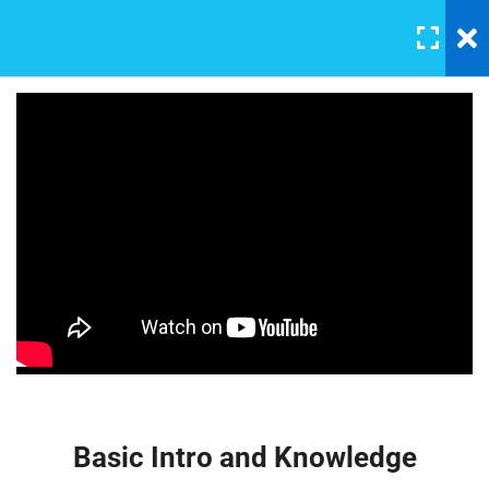
LOGIN
5
Sestion 1
Basic Intro and Knowledge
30 Minutes
Master Web Design In
Photoshop 2
Digtal signal
Angular Includes
$19.00
Analog and descrete time
signals
Build Your Own Functions
Basic Intro and Knowledge
30